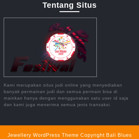
Tentang Situs
Kami merupakan situs judi online yang menyediakan
banyak permainan judi dan semua permain bisa di
mainkan hanya dengan menggunakan satu user id saja
dan kami juga menerima semua jenis transaksi.
Jewellery WordPress Theme
Copyright Bali Blues