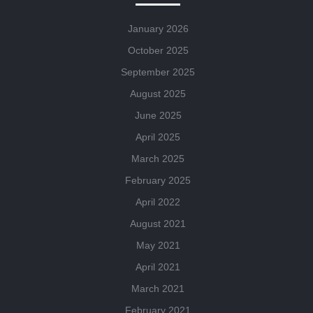
January 2026
October 2025
September 2025
August 2025
June 2025
April 2025
March 2025
February 2025
April 2022
August 2021
May 2021
April 2021
March 2021
February 2021