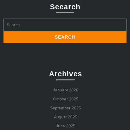
Seearch
Search
for:
Archives
January 2026
October 2025
September 2025
August 2025
June 2025