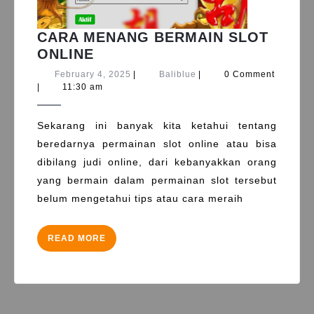
CARA MENANG BERMAIN SLOT
CARA
ONLINE
MENANG
February
Baliblue
February 4, 2025
|
Baliblue
|
0 Comment
BERMAIN
4,
|
11:30 am
2025
SLOT
ONLINE
Sekarang ini banyak kita ketahui tentang
beredarnya permainan slot online atau bisa
dibilang judi online, dari kebanyakkan orang
yang bermain dalam permainan slot tersebut
belum mengetahui tips atau cara meraih
READ
READ MORE
MORE