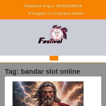
Skip
Telephone Enqiry:
082182188218
to
content
Jl.Anggrek no.12 jakarta selatan
Open
Button
Tag:
bandar slot online