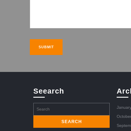
Seearch
Arc
Search
Januar
for:
Octobe
Septem