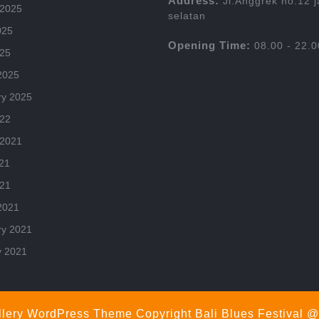
Address:
Jl.Anggrek no.12 j
 2025
selatan
025
Opening Time:
08.00 - 22.0
025
2025
ry 2025
022
 2021
21
021
2021
ry 2021
y 2021
llery WordPress Theme
Copyright Bali Blues Festival 