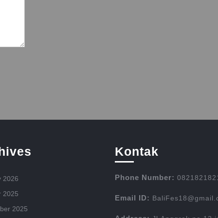
hives
Kontak
Phone Number:
082182182
y 2026
r 2025
Email ID:
BaliFes18@gmail
ber 2025