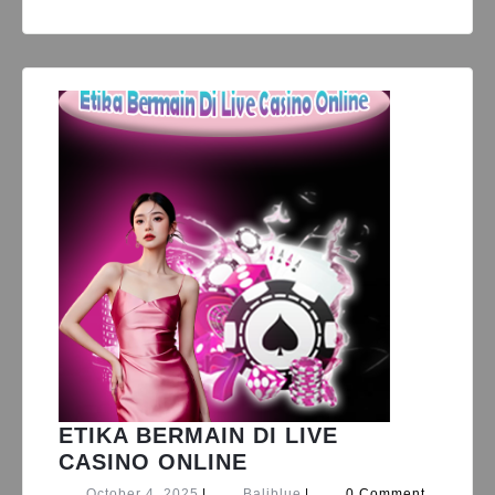
ETIKA BERMAIN DI LIVE
ETIKA
CASINO ONLINE
BERMAIN
October
Baliblue
October 4, 2025
|
Baliblue
|
0 Comment