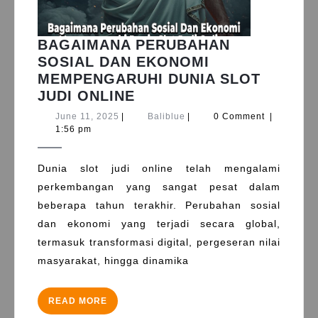
BAGAIMANA PERUBAHAN
SOSIAL DAN EKONOMI
MEMPENGARUHI DUNIA SLOT
BAGAIMANA
JUDI ONLINE
PERUBAHAN
June
Baliblue
June 11, 2025
|
Baliblue
|
0 Comment
|
SOSIAL
11,
1:56 pm
2025
DAN
EKONOMI
Dunia slot judi online telah mengalami
MEMPENGARUHI
perkembangan yang sangat pesat dalam
DUNIA
beberapa tahun terakhir. Perubahan sosial
SLOT
dan ekonomi yang terjadi secara global,
JUDI
termasuk transformasi digital, pergeseran nilai
ONLINE
masyarakat, hingga dinamika
READ
READ MORE
MORE