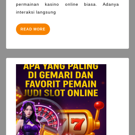
permainan kasino online biasa. Adanya
interaksi langsung
READ
READ MORE
MORE