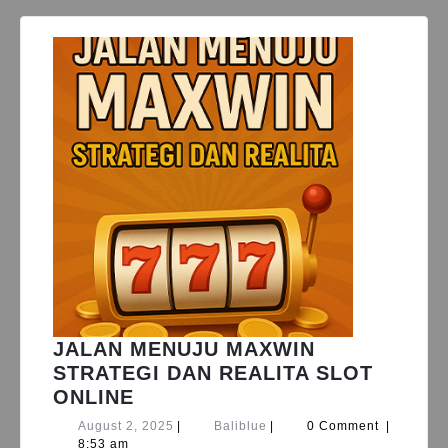
JALAN MENUJU MAXWIN
STRATEGI DAN REALITA SLOT
JALAN
ONLINE
MENUJU
August
Baliblue
August 2, 2025
|
Baliblue
|
0 Comment
|
MAXWIN
2,
8:53 am