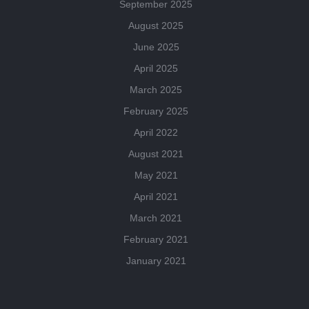
September 2025
August 2025
June 2025
April 2025
March 2025
February 2025
April 2022
August 2021
May 2021
April 2021
March 2021
February 2021
January 2021