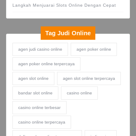
Langkah Menjuarai Slots Online Dengan Cepat
Tag Judi Online
agen judi casino online
agen poker online
agen poker online terpercaya
agen slot online
agen slot online terpercaya
bandar slot online
casino online
casino online terbesar
casino online terpercaya