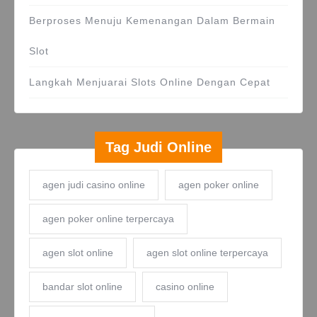
Berproses Menuju Kemenangan Dalam Bermain
Slot
Langkah Menjuarai Slots Online Dengan Cepat
Tag Judi Online
agen judi casino online
agen poker online
agen poker online terpercaya
agen slot online
agen slot online terpercaya
bandar slot online
casino online