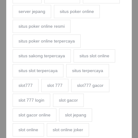
server jepang
situs poker online
situs poker online resmi
situs poker online terpercaya
situs sakong terpercaya
situs slot online
situs slot terpercaya
situs terpercaya
slot777
slot 777
slot777 gacor
slot 777 login
slot gacor
slot gacor online
slot jepang
slot online
slot online joker