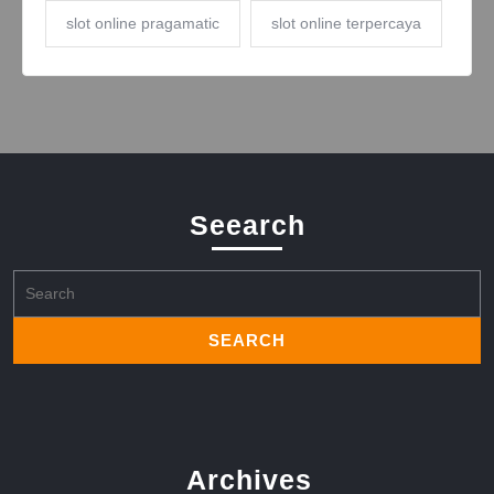
slot online pragamatic
slot online terpercaya
Seearch
Search
for:
Archives