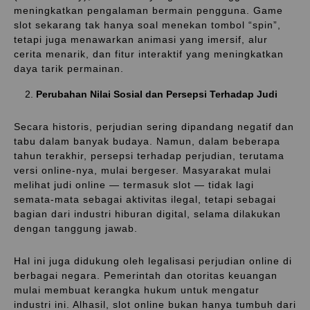
meningkatkan pengalaman bermain pengguna. Game
slot sekarang tak hanya soal menekan tombol “spin”,
tetapi juga menawarkan animasi yang imersif, alur
cerita menarik, dan fitur interaktif yang meningkatkan
daya tarik permainan.
Perubahan Nilai Sosial dan Persepsi Terhadap Judi
Secara historis, perjudian sering dipandang negatif dan
tabu dalam banyak budaya. Namun, dalam beberapa
tahun terakhir, persepsi terhadap perjudian, terutama
versi online-nya, mulai bergeser. Masyarakat mulai
melihat judi online — termasuk slot — tidak lagi
semata-mata sebagai aktivitas ilegal, tetapi sebagai
bagian dari industri hiburan digital, selama dilakukan
dengan tanggung jawab.
Hal ini juga didukung oleh legalisasi perjudian online di
berbagai negara. Pemerintah dan otoritas keuangan
mulai membuat kerangka hukum untuk mengatur
industri ini. Alhasil, slot online bukan hanya tumbuh dari