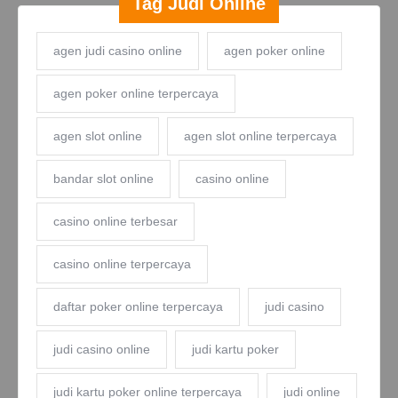
Tag Judi Online
agen judi casino online
agen poker online
agen poker online terpercaya
agen slot online
agen slot online terpercaya
bandar slot online
casino online
casino online terbesar
casino online terpercaya
daftar poker online terpercaya
judi casino
judi casino online
judi kartu poker
judi kartu poker online terpercaya
judi online