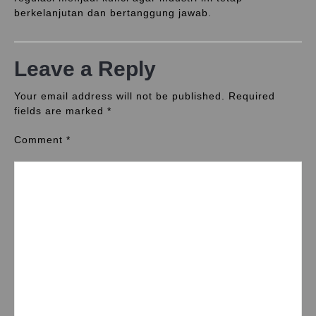
berkelanjutan dan bertanggung jawab.
Leave a Reply
Your email address will not be published.
Required
fields are marked
*
Comment
*