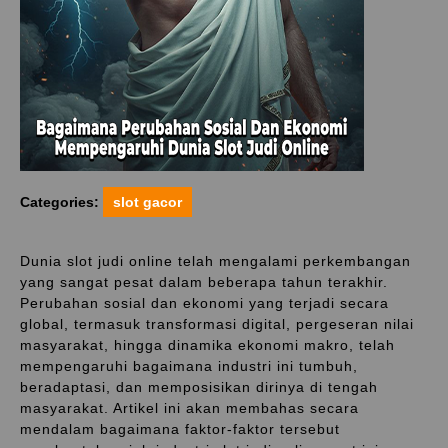
Categories:
slot gacor
Dunia slot judi online telah mengalami perkembangan
yang sangat pesat dalam beberapa tahun terakhir.
Perubahan sosial dan ekonomi yang terjadi secara
global, termasuk transformasi digital, pergeseran nilai
masyarakat, hingga dinamika ekonomi makro, telah
mempengaruhi bagaimana industri ini tumbuh,
beradaptasi, dan memposisikan dirinya di tengah
masyarakat. Artikel ini akan membahas secara
mendalam bagaimana faktor-faktor tersebut