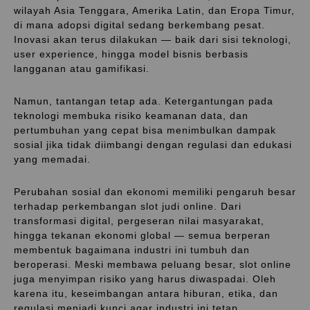
wilayah Asia Tenggara, Amerika Latin, dan Eropa Timur,
di mana adopsi digital sedang berkembang pesat.
Inovasi akan terus dilakukan — baik dari sisi teknologi,
user experience, hingga model bisnis berbasis
langganan atau gamifikasi.
Namun, tantangan tetap ada. Ketergantungan pada
teknologi membuka risiko keamanan data, dan
pertumbuhan yang cepat bisa menimbulkan dampak
sosial jika tidak diimbangi dengan regulasi dan edukasi
yang memadai.
Perubahan sosial dan ekonomi memiliki pengaruh besar
terhadap perkembangan slot judi online. Dari
transformasi digital, pergeseran nilai masyarakat,
hingga tekanan ekonomi global — semua berperan
membentuk bagaimana industri ini tumbuh dan
beroperasi. Meski membawa peluang besar, slot online
juga menyimpan risiko yang harus diwaspadai. Oleh
karena itu, keseimbangan antara hiburan, etika, dan
regulasi menjadi kunci agar industri ini tetap