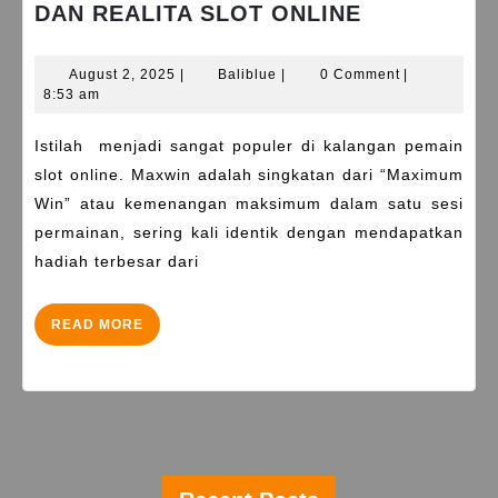
JALAN
DAN REALITA SLOT ONLINE
MENUJU
MAXWIN
August
Baliblue
August 2, 2025
|
Baliblue
|
0 Comment
|
STRATEGI
2,
8:53 am
2025
DAN
REALITA
Istilah menjadi sangat populer di kalangan pemain
SLOT
slot online. Maxwin adalah singkatan dari “Maximum
ONLINE
Win” atau kemenangan maksimum dalam satu sesi
permainan, sering kali identik dengan mendapatkan
hadiah terbesar dari
READ
READ MORE
MORE