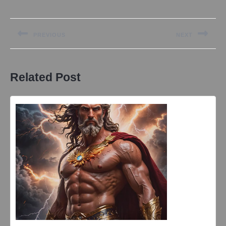
Post
navigation
PREVIOUS
NEXT
Previous
Next
post:
post:
Related Post