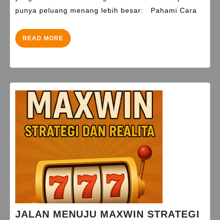
punya peluang menang lebih besar: Pahami Cara
READ
READ MORE
MORE
JALAN MENUJU MAXWIN STRATEGI