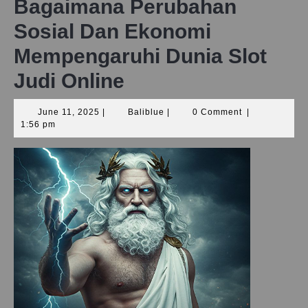
Bagaimana Perubahan
Sosial Dan Ekonomi
Mempengaruhi Dunia Slot
Judi Online
June
Baliblue
June 11, 2025
|
Baliblue
|
0 Comment
|
11,
1:56 pm
2025