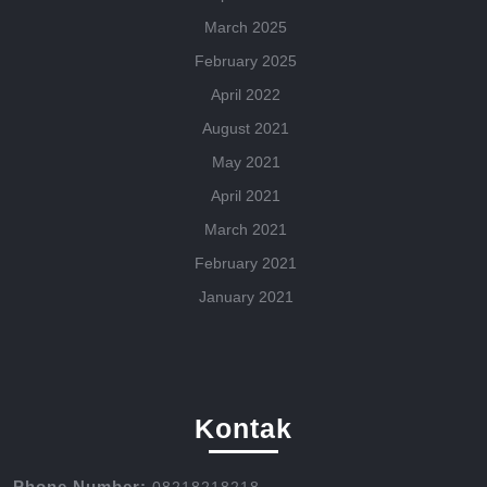
March 2025
February 2025
April 2022
August 2021
May 2021
April 2021
March 2021
February 2021
January 2021
Kontak
Phone Number: