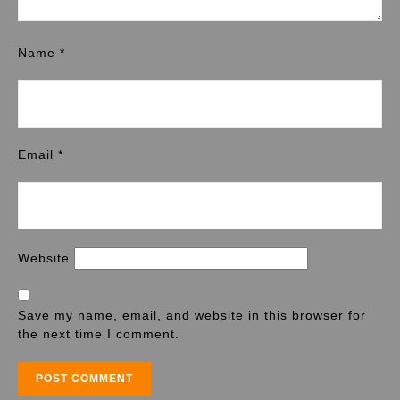
Name
*
Email
*
Website
Save my name, email, and website in this browser for
the next time I comment.