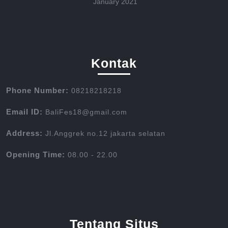
January 2021
Kontak
Phone Number:
08218218218
Email ID:
BaliFes18@gmail.com
Address:
Jl.Anggrek no.12 jakarta selatan
Opening Time:
08.00 - 22.00
Tentang Situs