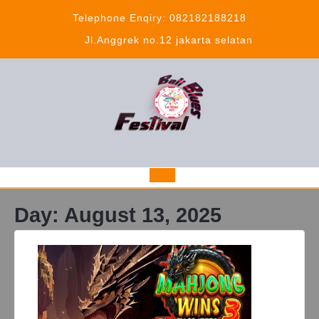
Skip
Telephone Enqiry:
082182188218
to
content
Jl.Anggrek no.12 jakarta selatan
Open
Button
Day:
August 13, 2025