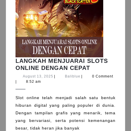
LANGKAH MENJUARAI SLOTS
LANGKAH
ONLINE DENGAN CEPAT
MENJUARAI
August
Baliblue
August 13, 2025
|
Baliblue
|
0 Comment
SLOTS
13,
|
8:52 am
2025
ONLINE
DENGAN
Slot online telah menjadi salah satu bentuk
CEPAT
hiburan digital yang paling populer di dunia.
Dengan tampilan grafis yang menarik, tema
yang bervariasi, serta potensi kemenangan
besar, tidak heran jika banyak