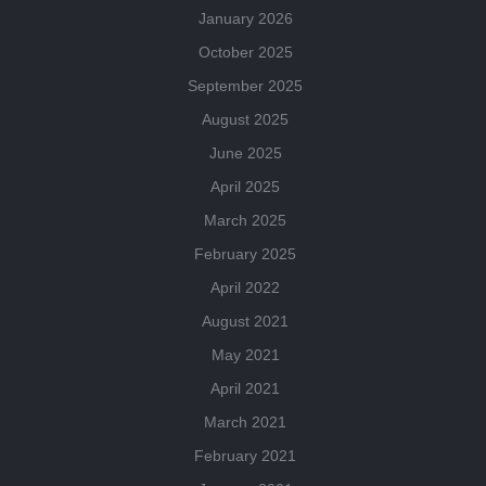
January 2026
October 2025
September 2025
August 2025
June 2025
April 2025
March 2025
February 2025
April 2022
August 2021
May 2021
April 2021
March 2021
February 2021