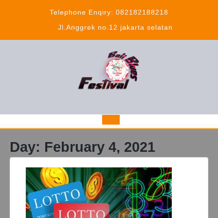
Skip
Telephone Enqiry:
082182188218
to
content
Jl.Anggrek no.12 jakarta selatan
Open
Button
Day:
February 4, 2021