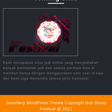
Kami merupakan situs judi online yang menyediakan
banyak permainan judi dan semua permain bisa di
mainkan hanya dengan menggunakan satu user id saja
dan kami juga menerima semua jenis transaksi.
Jewellery WordPress Theme
Copyright Bali Blues
Festival @ 2021